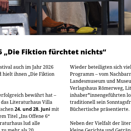
6 „Die Fiktion fürchtet nichts“
stival auch im Jahr 2026
Wieder beteiligten sich vi
 hielt ihnen „Die Fiktion
Programm – vom Nachbarn 
Landesmuseum und Museum 
Verlagshaus Römerweg, Lit
erfolgreich bewährt hat –
inhaber*innengeführten lo
 das Literaturhaus Villa
traditionell sein Sonntagsf
wischen
24. und 28. Juni
mit
Büchertische präsentierte.
 Titel „Ins Offene 6“
raturhaus lud alle
Neben der Vielfalt der lit
 zu mehr als 20
kleine Gerichte und Geträ