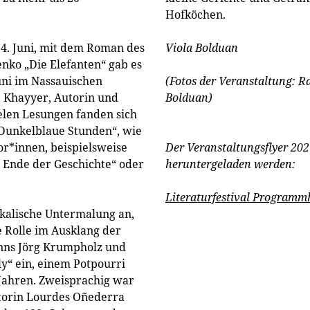
Hofköchen.
4. Juni, mit dem Roman des
Viola Bolduan
enko „Die Elefanten“ gab es
uni im Nassauischen
(Fotos der Veranstaltung: Ra
a Khayyer, Autorin und
Bolduan)
ielen Lesungen fanden sich
 „Dunkelblaue Stunden“, wie
or*innen, beispielsweise
Der Veranstaltungsflyer 202
s Ende der Geschichte“ oder
heruntergeladen werden:
Literaturfestival Programm
ikalische Untermalung an,
 Rolle im Ausklang der
anns Jörg Krumpholz und
ly“ ein, einem Potpourri
Jahren. Zweisprachig war
utorin Lourdes Oñederra