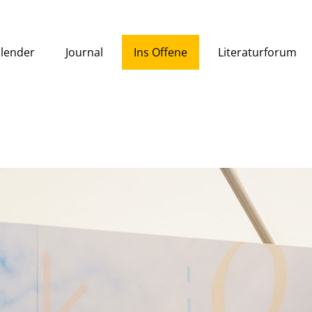
lender
Journal
Ins Offene
Literaturforum