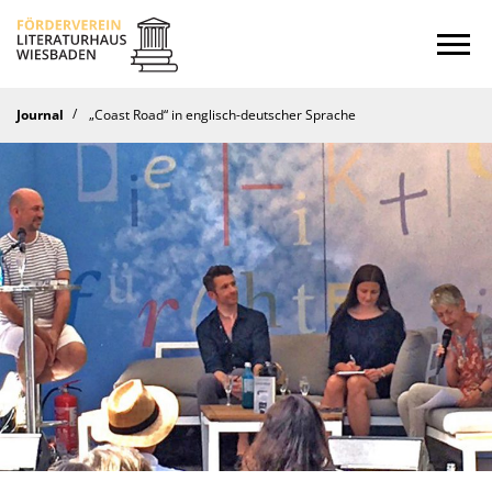
Startseite
Journal
„Coast Road“ in englisch-deutscher Sprache
Kalender
Journal
Ins Offene
Literaturforum
Hören
Stipendium
Verein