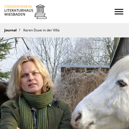
Startseite
Journal
Karen Duve in der Villa
Kalender
Journal
Ins Offene
Literaturforum
Hören
Stipendium
Verein