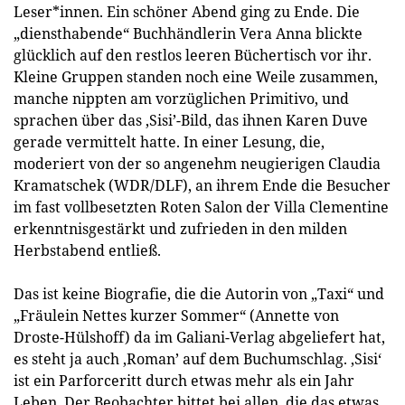
Leser*innen. Ein schöner Abend ging zu Ende. Die
„diensthabende“ Buchhändlerin Vera Anna blickte
glücklich auf den restlos leeren Büchertisch vor ihr.
Kleine Gruppen standen noch eine Weile zusammen,
manche nippten am vorzüglichen Primitivo, und
sprachen über das ‚Sisi’-Bild, das ihnen Karen Duve
gerade vermittelt hatte. In einer Lesung, die,
moderiert von der so angenehm neugierigen Claudia
Kramatschek (WDR/DLF), an ihrem Ende die Besucher
im fast vollbesetzten Roten Salon der Villa Clementine
erkenntnisgestärkt und zufrieden in den milden
Herbstabend entließ.
Das ist keine Biografie, die die Autorin von „Taxi“ und
„Fräulein Nettes kurzer Sommer“ (Annette von
Droste-Hülshoff) da im Galiani-Verlag abgeliefert hat,
es steht ja auch ‚Roman’ auf dem Buchumschlag. ‚Sisi‘
ist ein Parforceritt durch etwas mehr als ein Jahr
Leben. Der Beobachter bittet bei allen, die das etwas