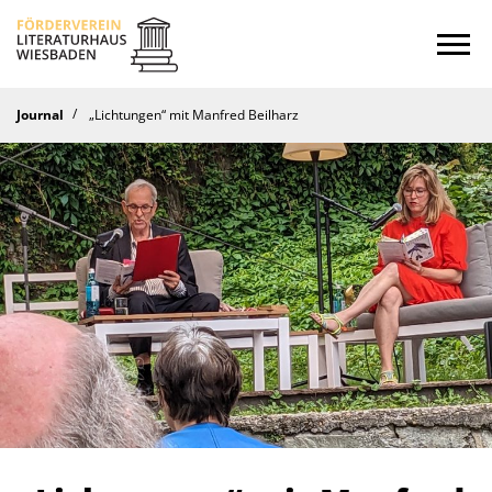
Startseite
Journal
„Lichtungen“ mit Manfred Beilharz
Kalender
Journal
Ins Offene
Literaturforum
Hören
Stipendium
Verein