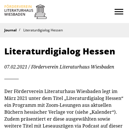
Startseite
Journal
Literaturdigialog Hessen
Kalender
Literaturdigialog Hessen
Journal
07.02.2021
/ Förderverein Literaturhaus Wiesbaden
Ins Offene
Literaturforum
Der Förderverein Literaturhaus Wiesbaden legt im
März 2021 unter dem Titel „Literaturdigialog Hessen“
Hören
ein Programm mit Zoom-Lesungen aus aktuellen
Büchern hessischer Verlage vor (siehe „Kalender“).
Stipendium
Zudem präsentiert er diese ausgewählten sowie
weitere Titel mit Leseauszügen via Podcast auf dieser
Verein