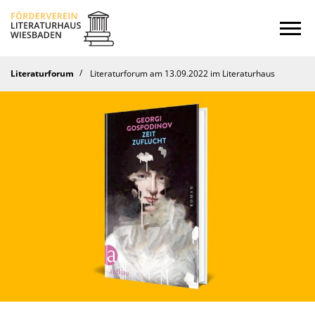
Startseite
Literaturforum
Literaturforum am 13.09.2022 im Literaturhaus
Kalender
Journal
Ins Offene
Literaturforum
Hören
Stipendium
Verein