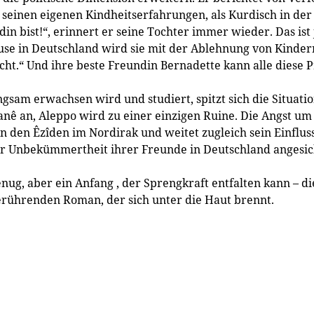
einen eigenen Kindheitserfahrungen, als Kurdisch in der
rdin bist!“, erinnert er seine Tochter immer wieder. Das ist
use in Deutschland wird sie mit der Ablehnung von Kinder
nicht.“ Und ihre beste Freundin Bernadette kann alle diese 
sam erwachsen wird und studiert, spitzt sich die Situati
nê an, Aleppo wird zu einer einzigen Ruine. Die Angst um 
n den Êzîden im Nordirak und weitet zugleich sein Einflus
der Unbekümmertheit ihrer Freunde in Deutschland angesi
genug, aber ein Anfang , der Sprengkraft entfalten kann – d
erührenden Roman, der sich unter die Haut brennt.