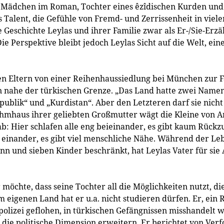
 Mädchen im Roman, Tochter eines êzîdischen Kurden und 
s Talent, die Gefühle von Fremd- und Zerrissenheit in viel
 Geschichte Leylas und ihrer Familie zwar als Er-/Sie-Erz
Die Perspektive bleibt jedoch Leylas Sicht auf die Welt, ei
en Eltern von einer Reihenhaussiedlung bei München zur F
n nahe der türkischen Grenze. „Das Land hatte zwei Namen“
publik“ und „Kurdistan“. Aber den Letzteren darf sie nich
ehmhaus ihrer geliebten Großmutter wägt die Kleine von 
b: Hier schlafen alle eng beieinander, es gibt kaum Rückz
 einander, es gibt viel menschliche Nähe. Während der L
nn und sieben Kinder beschränkt, hat Leylas Vater für sie
er möchte, dass seine Tochter all die Möglichkeiten nutzt, d
 eigenen Land hat er u.a. nicht studieren dürfen. Er, ein 
olizei geflohen, in türkischen Gefängnissen misshandelt 
um die politische Dimension erweitern. Er berichtet von Ver