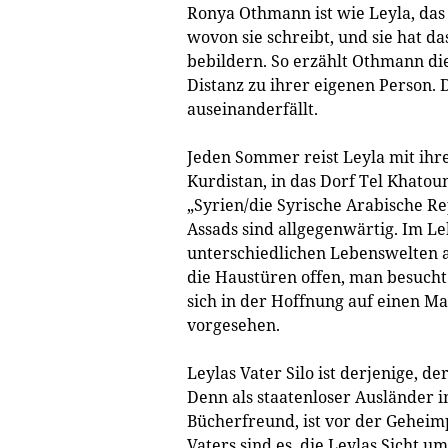
Ronya Othmann ist wie Leyla, das
wovon sie schreibt, und sie hat da
bebildern. So erzählt Othmann die
Distanz zu ihrer eigenen Person. 
auseinanderfällt.
Jeden Sommer reist Leyla mit ihr
Kurdistan, in das Dorf Tel Khatou
„Syrien/die Syrische Arabische Re
Assads sind allgegenwärtig. Im L
unterschiedlichen Lebenswelten a
die Haustüren offen, man besucht
sich in der Hoffnung auf einen Ma
vorgesehen.
Leylas Vater Silo ist derjenige, d
Denn als staatenloser Ausländer im
Bücherfreund, ist vor der Geheimp
Vaters sind es, die Leylas Sicht 