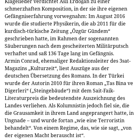
Klagelieder verdichtet Aslı Erdoğan zu einer
schmerzhaften Komposition, in der sie ihre eigenen
Gefängniserfahrung vorwegnahm: Im August 2016
wurde die studierte Physikerin, die ab 2011 für die
kurdisch-türkische Zeitung „Özgür Gündem“
geschrieben hatte, im Rahmen der sogenannten
Säuberungen nach dem gescheiterten Militärputsch
verhaftet und saß 136 Tage lang im Gefängnis.
Armin Conrad, ehemaliger Redaktionsleiter des 3sat-
Magazins „Kulturzeit“, liest Auszüge aus der
deutschen Übersetzung des Romans. In der Türkei
wurde der Autorin 2010 für ihren Roman „Tas Bina ve
Digerleri“ („Steingebäude“) mit dem Sait-Faik-
Literaturpreis die bedeutendste Auszeichnung des
Landes verliehen. Als Kolumnistin jedoch fiel sie, die
die Grausamkeit in ihrem Land angeprangert hatte, in
Ungnade – und wurde fortan „wie eine Terroristin
behandelt“. Von einem Regime, das, wie sie sagt, „von
der eigenen Macht berauscht ist“.